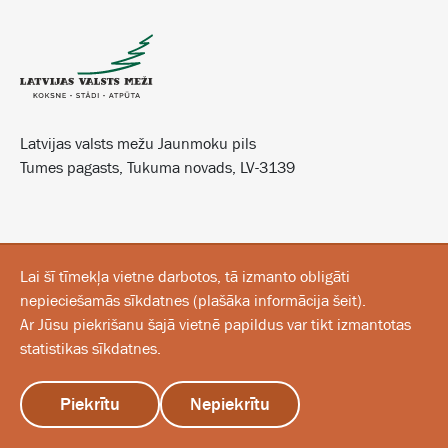
Latvijas valsts mežu Jaunmoku pils
Tumes pagasts, Tukuma novads, LV-3139
Lai šī tīmekļa vietne darbotos, tā izmanto obligāti
nepieciešamās sīkdatnes
(
plašāka informācija šeit
).
Ar Jūsu piekrišanu šajā vietnē papildus var tikt izmantotas
statistikas sīkdatnes.
Piekrītu
Nepiekrītu
izvēlne
sākums
sazinies ar mums