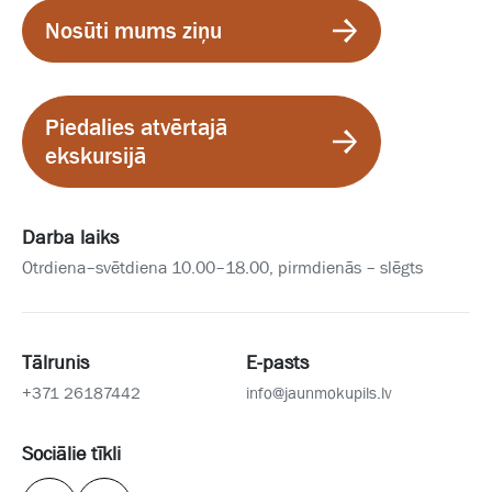
Nosūti mums ziņu
Piedalies atvērtajā
ekskursijā
Darba laiks
Otrdiena–svētdiena 10.00–18.00, pirmdienās – slēgts
Tālrunis
E-pasts
+371 26187442
info@jaunmokupils.lv
Sociālie tīkli