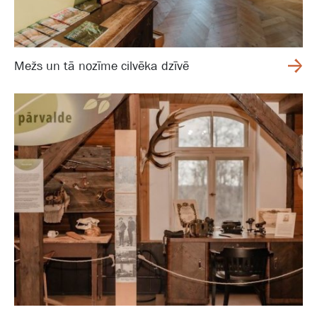
Mežs un tā nozīme cilvēka dzīvē