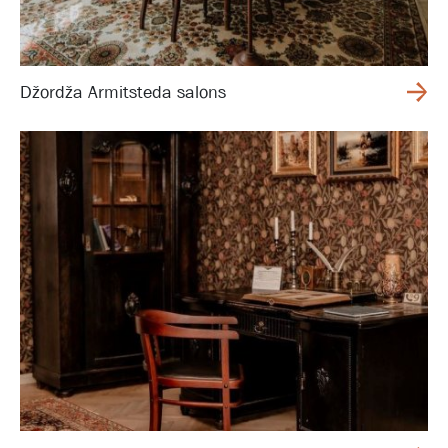
Džordža Armitsteda salons