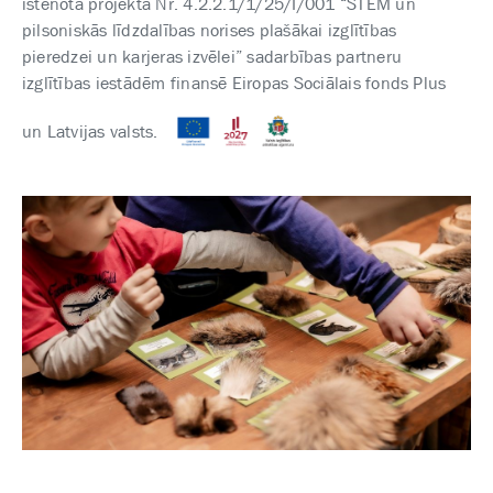
īstenotā projekta Nr. 4.2.2.1/1/25/I/001 “STEM un
pilsoniskās līdzdalības norises plašākai izglītības
pieredzei un karjeras izvēlei” sadarbības partneru
izglītības iestādēm finansē Eiropas Sociālais fonds Plus
un Latvijas valsts.