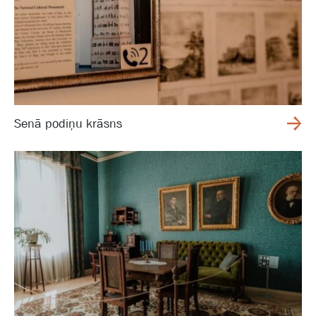
Senā podiņu krāsns