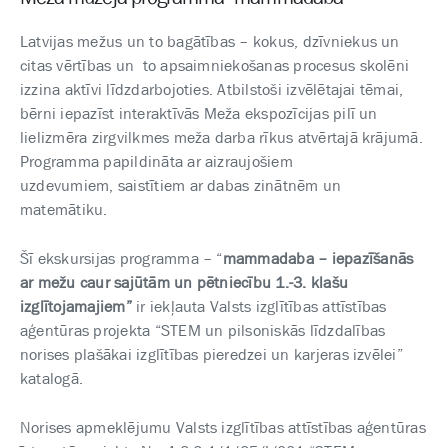
Latvijas mežus un to bagātības – kokus, dzīvniekus un
citas vērtības un to apsaimniekošanas procesus skolēni
izzina aktīvi līdzdarbojoties. Atbilstoši izvēlētajai tēmai,
bērni iepazīst interaktīvās Meža ekspozīcijas pilī un
lielizmēra zirgvilkmes meža darba rīkus atvērtajā krājumā.
Programma papildināta ar aizraujošiem
uzdevumiem, saistītiem ar dabas zinātnēm un
matemātiku.
Šī ekskursijas programma – “
mammadaba – iepazīšanās
ar mežu caur sajūtām un pētniecību
1.-3. klašu
izglītojamajiem”
ir iekļauta Valsts izglītības attīstības
aģentūras projekta “STEM un pilsoniskās līdzdalības
norises plašākai izglītības pieredzei un karjeras izvēlei”
katalogā.
Norises apmeklējumu Valsts izglītības attīstības aģentūras