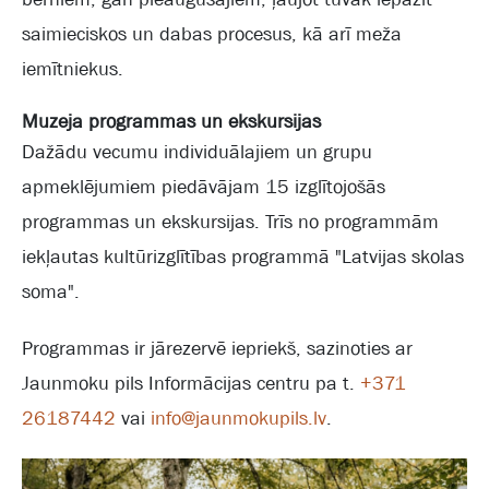
saimieciskos un dabas procesus, kā arī meža
iemītniekus.
Muzeja programmas un ekskursijas
Dažādu vecumu individuālajiem un grupu
apmeklējumiem piedāvājam 15 izglītojošās
programmas un ekskursijas. Trīs no programmām
iekļautas kultūrizglītības programmā "Latvijas skolas
soma".
Programmas ir jārezervē iepriekš, sazinoties ar
Jaunmoku pils Informācijas centru pa t.
+371
26187442
vai
info@jaunmokupils.lv
.