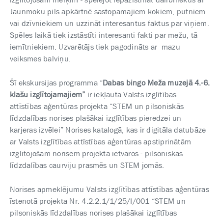
Jaunmoku pils apkārtnē sastopamajiem kokiem, putniem
vai dzīvniekiem un uzzināt interesantus faktus par viņiem.
Spēles laikā tiek izstāstīti interesanti fakti par mežu, tā
iemītniekiem. Uzvarētājs tiek pagodināts ar mazu
veiksmes balviņu.
Šī ekskursijas programma “
Dabas bingo Meža muzejā 4.-6.
klašu izglītojamajiem”
ir iekļauta Valsts izglītības
attīstības aģentūras projekta “STEM un pilsoniskās
līdzdalības norises plašākai izglītības pieredzei un
karjeras izvēlei” Norises katalogā, kas ir digitāla datubāze
ar Valsts izglītības attīstības aģentūras apstiprinātām
izglītojošām norisēm projekta ietvaros - pilsoniskās
līdzdalības caurviju prasmēs un STEM jomās.
Norises apmeklējumu Valsts izglītības attīstības aģentūras
īstenotā projekta Nr. 4.2.2.1/1/25/I/001 “STEM un
pilsoniskās līdzdalības norises plašākai izglītības