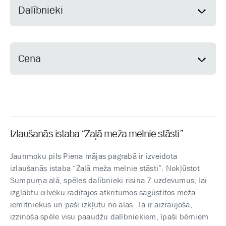
Dalībnieki
Cena
Izlaušanās istaba “Zaļā meža melnie stāsti”
Jaunmoku pils Piena mājas pagrabā ir izveidota
izlaušanās istaba “Zaļā meža melnie stāsti”. Nokļūstot
Sumpurņa alā, spēles dalībnieki risina 7 uzdevumus, lai
izglābtu cilvēku radītajos atkritumos sagūstītos meža
iemītniekus un paši izkļūtu no alas. Tā ir aizraujoša,
izzinoša spēle visu paaudžu dalībniekiem, īpaši bērniem