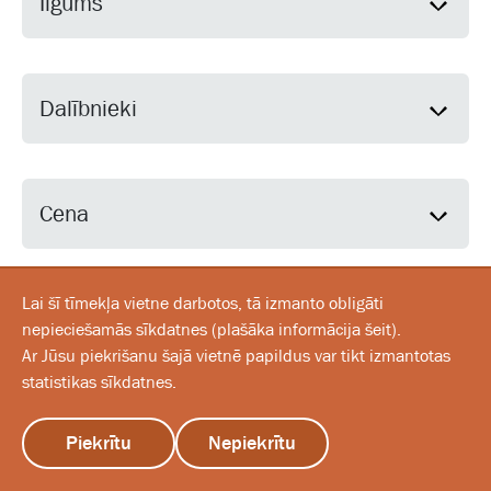
Ilgums
Dalībnieki
Cena
Lai šī tīmekļa vietne darbotos, tā izmanto obligāti
nepieciešamās sīkdatnes
(
plašāka informācija šeit
).
Ar Jūsu piekrišanu šajā vietnē papildus var tikt izmantotas
Orientēšanās spēle "Sveiks, kaimiņ!'"
statistikas sīkdatnes.
Uz sakumu
Lai labāk iepazītu pili, tās salonus un tajos esošos
Piekrītu
Nepiekrītu
priekšmetus, pēc atsevišķiem fotogrāfiju gabaliņiem
izvēlne
sākums
sazinies ar mums
atšifrē konkrētus priekšmetus pilī un nosaki to atrašanās