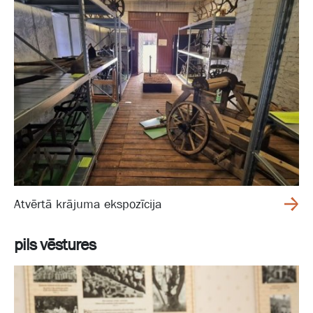
Atvērtā krājuma ekspozīcija
pils vēstures