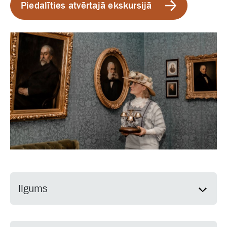
Piedalīties atvērtajā ekskursijā
Ilgums