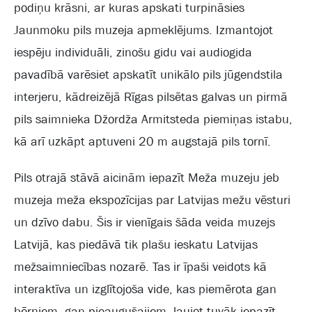
podiņu krāsni, ar kuras apskati turpināsies
Jaunmoku pils muzeja apmeklējums. Izmantojot
iespēju individuāli, zinošu gidu vai audiogida
pavadībā varēsiet apskatīt unikālo pils jūgendstila
interjeru, kādreizējā Rīgas pilsētas galvas un pirmā
pils saimnieka Džordža Armitsteda piemiņas istabu,
kā arī uzkāpt aptuveni 20 m augstajā pils tornī.
Pils otrajā stāvā aicinām iepazīt Meža muzeju jeb
muzeja meža ekspozīcijas par Latvijas mežu vēsturi
un dzīvo dabu. Šis ir vienīgais šāda veida muzejs
Latvijā, kas piedāvā tik plašu ieskatu Latvijas
mežsaimniecības nozarē. Tas ir īpaši veidots kā
interaktīva un izglītojoša vide, kas piemērota gan
bērniem, gan pieaugušajiem, ļaujot tuvāk iepazīt