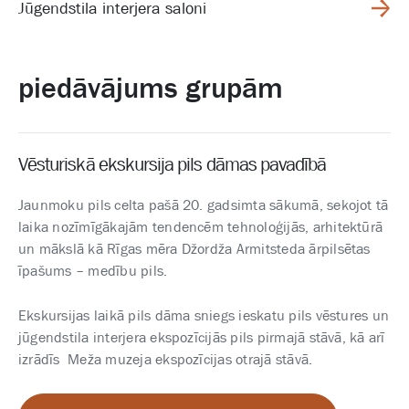
Jūgendstila interjera saloni
piedāvājums grupām
Vēsturiskā ekskursija pils dāmas pavadībā
Jaunmoku pils celta pašā 20. gadsimta sākumā, sekojot tā
laika nozīmīgākajām tendencēm tehnoloģijās, arhitektūrā
un mākslā kā Rīgas mēra Džordža Armitsteda ārpilsētas
īpašums – medību pils.
Ekskursijas laikā pils dāma sniegs ieskatu pils vēstures un
jūgendstila interjera ekspozīcijās pils pirmajā stāvā, kā arī
izrādīs Meža muzeja ekspozīcijas otrajā stāvā.