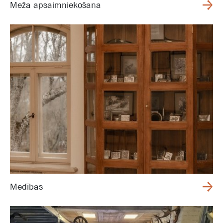
Meža apsaimniekošana
Medības