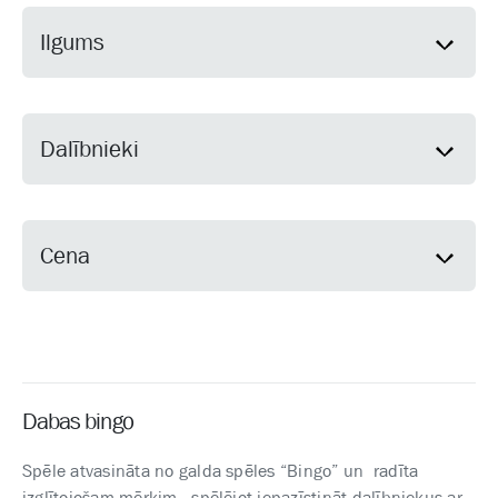
Ilgums
Dalībnieki
Cena
Dabas bingo
Spēle atvasināta no galda spēles “Bingo” un radīta
izglītojošam mērķim - spēlējot iepazīstināt dalībniekus ar