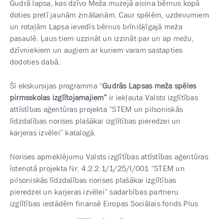
Gudrā lapsa, kas dzīvo Meža muzejā aicina bērnus kopā
doties pretī jaunām zināšanām. Caur spēlēm, uzdevumiem
un rotaļām Lapsa ievedīs bērnus brīnišķīgajā meža
pasaulē. Ļaus tiem uzzināt un izzināt par un ap mežu,
dzīvniekiem un augiem ar kuriem varam sastapties
dodoties dabā.
Šī ekskursijas programma “
Gudrās Lapsas meža spēles
pirmsskolas izglītojamajiem”
ir iekļauta Valsts izglītības
attīstības aģentūras projekta “STEM un pilsoniskās
līdzdalības norises plašākai izglītības pieredzei un
karjeras izvēlei” katalogā.
Norises apmeklējumu Valsts izglītības attīstības aģentūras
īstenotā projekta Nr. 4.2.2.1/1/25/I/001 “STEM un
pilsoniskās līdzdalības norises plašākai izglītības
pieredzei un karjeras izvēlei” sadarbības partneru
izglītības iestādēm finansē Eiropas Sociālais fonds Plus