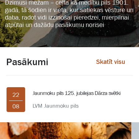
Dzimusi mežam – celta kā medību pils 1901.
gadā, tā šodien ir vieta, kur satiekas vēsture un
daba, radot vidi izzinošai pieredzei, mierpilnai
atpūtai un dažādu pasākumu norisei
Pasākumi
Skatīt visu
Jaunmoku pils 125. jubilejas Dārza svētki
22
LVM Jaunmoku pils
08