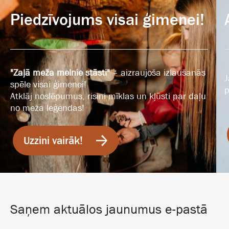
Piedzīvojums visai ģimenei!
"Zaļā meža melnie stāsti"
– aizraujoša izlaušanās
J
spēle visai ģimenei!
p
Atklāj noslēpumus, risini mīklas un kļūsti par daļu
no meža leģendas!
Uzzini vairāk!
Saņem aktuālos jaunumus e-pastā