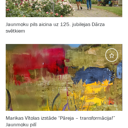
Jaunmoku pils aicina uz 125. jubilejas Dārza
svētkiem
Izstā
Marikas Vītolas izstāde “Pāreja – transformācija!”
Jaunmoku pilī