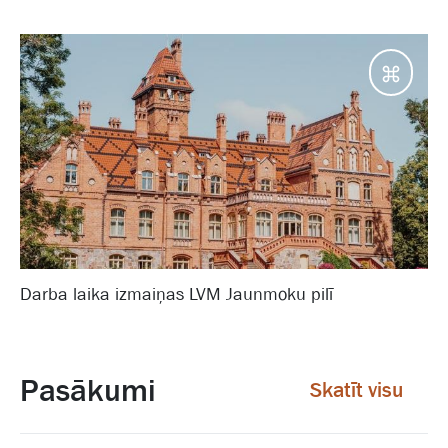
Jaunm
Darba laika izmaiņas LVM Jaunmoku pilī
Pasākumi
Skatīt visu