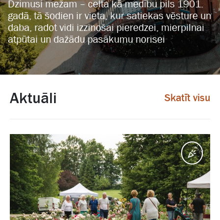
Dzimusi mežam – celta kā medību pils 1901.
gadā, tā šodien ir vieta, kur satiekas vēsture un
daba, radot vidi izzinošai pieredzei, mierpilnai
atpūtai un dažādu pasākumu norisei
Aktuāli
Skatīt visu
Pasā