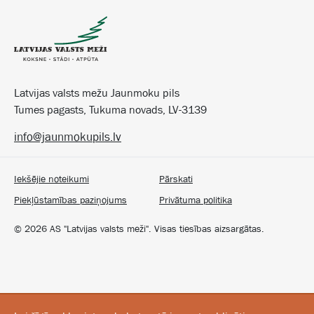
Latvijas valsts mežu Jaunmoku pils
Tumes pagasts, Tukuma novads, LV-3139
info@jaunmokupils.lv
Iekšējie noteikumi
Pārskati
Piekļūstamības paziņojums
Privātuma politika
©
2026
AS "Latvijas valsts meži". Visas tiesības aizsargātas.