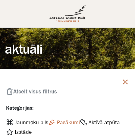
aktuāli
Aizvērt
Atcelt visus filtrus
Kategorijas:
Jaunmoku pils
Pasākumi
Aktīvā atpūta
Izstāde