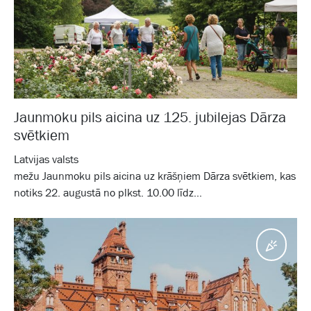
Jaunmoku pils aicina uz 125. jubilejas Dārza
svētkiem
Latvijas valsts
mežu Jaunmoku pils aicina uz krāšņiem Dārza svētkiem, kas
notiks 22. augustā no plkst. 10.00 līdz...
Pasā