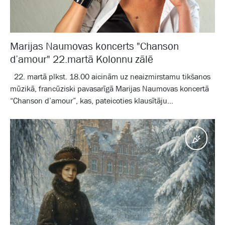
Marijas Naumovas koncerts "Chanson
d’amour" 22.martā Kolonnu zālē
22. martā plkst. 18.00 aicinām uz neaizmirstamu tikšanos
mūzikā, francūziski pavasarīgā Marijas Naumovas koncertā
“Chanson d’amour”, kas, pateicoties klausītāju...
Pasā