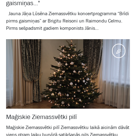
gaismiņas..."
Jauna Jāņa Lūsēna Ziemassvētku koncertprogramma “Brīdi
pirms gaismiņas” ar Brigitu Reisoni un Raimondu Celmu.
Pirms sešpadsmit gadiem komponists Jānis...
Pasā
Maģiskie Ziemassvētki pilī
Maģiskie Ziemassvētki pilī Ziemassvētku laikā aicinām dāvāt
viens otram laiku burvīgā satikšanās pils Ziemassvētku