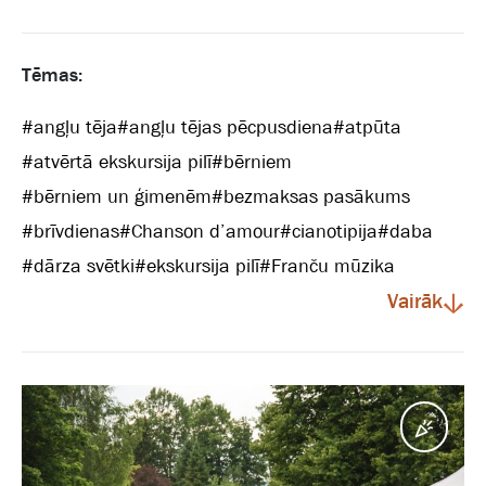
Tēmas:
#
angļu tēja
#
angļu tējas pēcpusdiena
#
atpūta
#
atvērtā ekskursija pilī
#
bērniem
#
bērniem un ģimenēm
#
bezmaksas pasākums
#
brīvdienas
#
Chanson d’amour
#
cianotipija
#
daba
#
dārza svētki
#
ekskursija pilī
#
Franču mūzika
Vairāk
Pasā