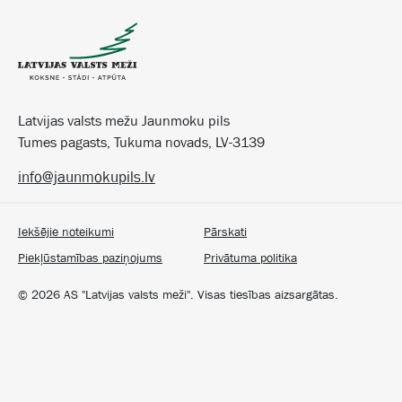
Latvijas valsts mežu Jaunmoku pils
Tumes pagasts, Tukuma novads, LV-3139
info@jaunmokupils.lv
Iekšējie noteikumi
Pārskati
Piekļūstamības paziņojums
Privātuma politika
©
2026
AS "Latvijas valsts meži". Visas tiesības aizsargātas.