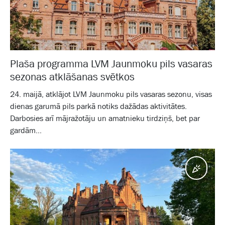
Plaša programma LVM Jaunmoku pils vasaras
sezonas atklāšanas svētkos
24. maijā, atklājot LVM Jaunmoku pils vasaras sezonu, visas
dienas garumā pils parkā notiks dažādas aktivitātes.
Darbosies arī mājražotāju un amatnieku tirdziņš, bet par
gardām...
Pasā