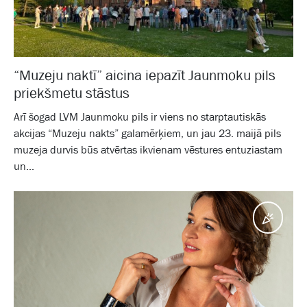
“Muzeju naktī” aicina iepazīt Jaunmoku pils
priekšmetu stāstus
Arī šogad LVM Jaunmoku pils ir viens no starptautiskās
akcijas “Muzeju nakts” galamērķiem, un jau 23. maijā pils
muzeja durvis būs atvērtas ikvienam vēstures entuziastam
un...
Pasā