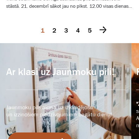
stāstā. 21. decembrī sākot jau no plkst. 12.00 visas dienas...
1
2
3
4
5
Ar klasi uz Jaunmoku pili!
"
Jaunmoku pils aicina uz izklaidējošu
s
un izzinošiem piedzīvojumiem bagātu dienu!
A
m