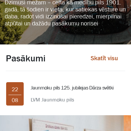
Dzimusi mežam – celta kā medību pils 1901.
gadā, tā šodien ir vieta, kur satiekas vēsture un
daba, radot vidi izzinošai pieredzei, mierpilnai
atpūtai un dažādu pasākumu norisei
Pasākumi
Skatīt visu
Jaunmoku pils 125. jubilejas Dārza svētki
22
LVM Jaunmoku pils
08