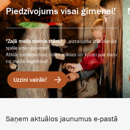
Piedzīvojums visai ģimenei!
"Zaļā meža melnie stāsti"
– aizraujoša izlaušanās
D
spēle visai ģimenei!
v
Atklāj noslēpumus, risini mīklas un kļūsti par daļu
–
no meža leģendas!
Uzzini vairāk!
Saņem aktuālos jaunumus e-pastā