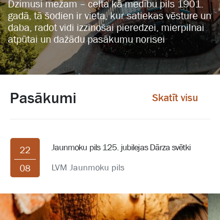
Dzimusi mežam – celta kā medību pils 1901.
gadā, tā šodien ir vieta, kur satiekas vēsture un
daba, radot vidi izzinošai pieredzei, mierpilnai
atpūtai un dažādu pasākumu norisei
Pasākumi
Skatīt visu
Jaunmoku pils 125. jubilejas Dārza svētki
22
LVM Jaunmoku pils
08