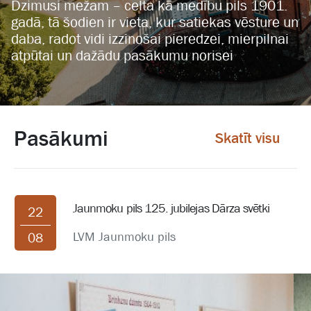
Dzimusi mežam – celta kā medību pils 1901.
gadā, tā šodien ir vieta, kur satiekas vēsture un
daba, radot vidi izzinošai pieredzei, mierpilnai
atpūtai un dažādu pasākumu norisei
Pasākumi
Skatīt visu
Jaunmoku pils 125. jubilejas Dārza svētki
22
LVM Jaunmoku pils
08