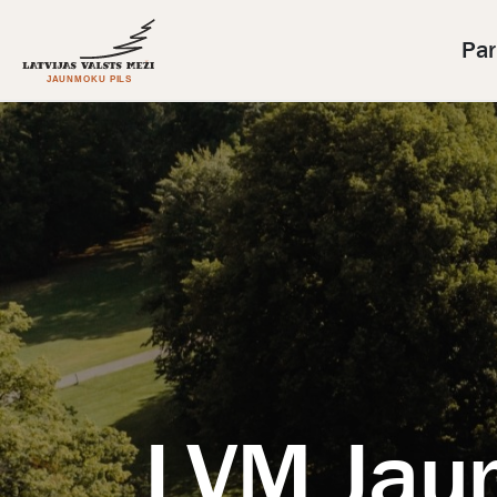
Par 
LVM Jau