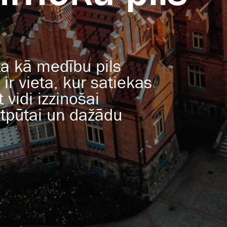
a kā medību pils
ir vieta, kur satiekas
 vidi izzinošai
atpūtai un dažādu