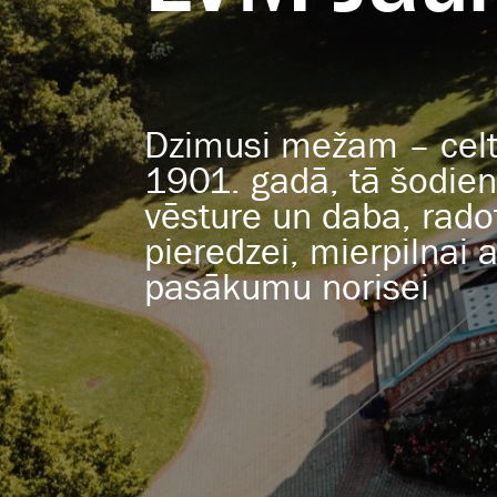
Dzimusi mežam – celt
1901. gadā, tā šodien 
vēsture un daba, radot
pieredzei, mierpilnai 
pasākumu norisei