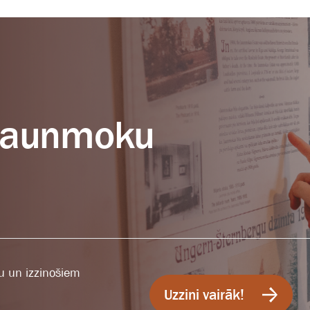
z Jaunmoku
u un izzinošiem
Uzzini vairāk!