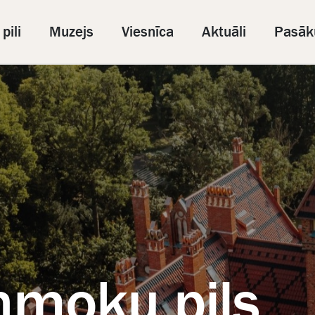
pili
Muzejs
Viesnīca
Aktuāli
Pasāk
nmoku pils