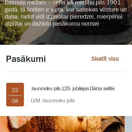
Dzimusi mežam – celta kā medību pils 1901.
gadā, tā šodien ir vieta, kur satiekas vēsture un
daba, radot vidi izzinošai pieredzei, mierpilnai
atpūtai un dažādu pasākumu norisei
Pasākumi
Skatīt visu
Jaunmoku pils 125. jubilejas Dārza svētki
22
LVM Jaunmoku pils
08