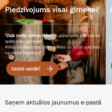
Piedzīvojums visai ģimenei!
"Zaļā meža melnie stāsti"
– aizraujoša izlaušanās
J
spēle visai ģimenei!
p
Atklāj noslēpumus, risini mīklas un kļūsti par daļu
no meža leģendas!
Uzzini vairāk!
Saņem aktuālos jaunumus e-pastā