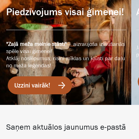
Piedzīvojums visai ģimenei!
"Zaļā meža melnie stāsti"
– aizraujoša izlaušanās
J
spēle visai ģimenei!
p
Atklāj noslēpumus, risini mīklas un kļūsti par daļu
no meža leģendas!
Uzzini vairāk!
Saņem aktuālos jaunumus e-pastā