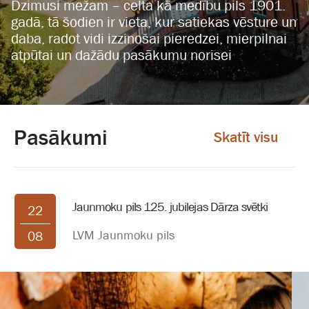
Dzimusi mežam – celta kā medību pils 1901.
gadā, tā šodien ir vieta, kur satiekas vēsture un
daba, radot vidi izzinošai pieredzei, mierpilnai
atpūtai un dažādu pasākumu norisei
Pasākumi
Skatīt visu
Jaunmoku pils 125. jubilejas Dārza svētki
22
LVM Jaunmoku pils
08