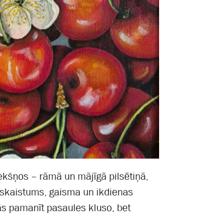
ekšņos – rāmā un mājīgā pilsētiņā,
 skaistums, gaisma un ikdienas
jās pamanīt pasaules kluso, bet