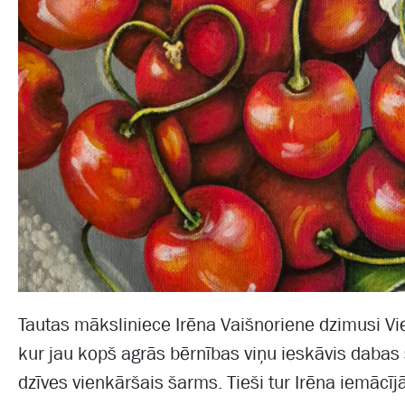
Tautas māksliniece Irēna Vaišnoriene dzimusi Vi
kur jau kopš agrās bērnības viņu ieskāvis dabas
dzīves vienkāršais šarms. Tieši tur Irēna iemācī