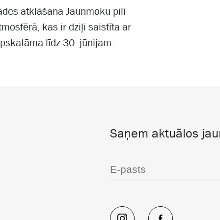
tādes atklāšana Jaunmoku pilī –
osfērā, kas ir dziļi saistīta ar
pskatāma līdz 30. jūnijam.
Saņem aktuālos ja