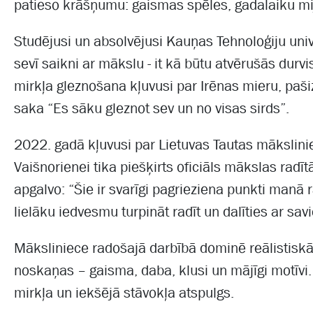
patieso krāšņumu: gaismas spēles, gadalaiku mij
Studējusi un absolvējusi Kauņas Tehnoloģiju univ
sevī saikni ar mākslu - it kā būtu atvērušās durvi
mirkļa gleznošana kļuvusi par Irēnas mieru, paši
saka “Es sāku gleznot sev un no visas sirds”.
2022. gadā kļuvusi par Lietuvas Tautas mākslinie
Vaišnorienei tika piešķirts oficiāls mākslas radī
apgalvo: “Šie ir svarīgi pagrieziena punkti manā
lielāku iedvesmu turpināt radīt un dalīties ar sa
Māksliniece radošajā darbībā dominē reālistisk
noskaņas – gaisma, daba, klusi un mājīgi motīvi. 
mirkļa un iekšējā stāvokļa atspulgs.