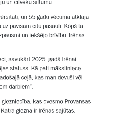
u un cilvēku siltumu.
ersitāti, un 55 gadu vecumā atklāja
s uz pavisam citu pasauli. Kopš tā
zpausmi un iekšējo brīvību. Irēnas
ci, savukārt 2025. gadā Irēnai
tājas statuss. Kā pati māksliniece
 radošajā ceļā, kas man devuši vēl
viem darbiem”.
ā glezniecība, kas dvesmo Provansas
Katra glezna ir Irēnas sajūtas,