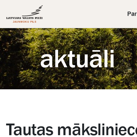
Par 
aktuāli
Tautas māksliniec