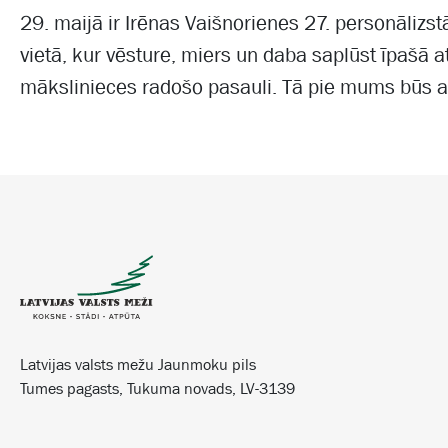
29. maijā ir Irēnas Vaišnorienes 27. personālizs
vietā, kur vēsture, miers un daba saplūst īpašā atm
mākslinieces radošo pasauli. Tā pie mums būs a
Latvijas valsts mežu Jaunmoku pils
Tumes pagasts, Tukuma novads, LV-3139