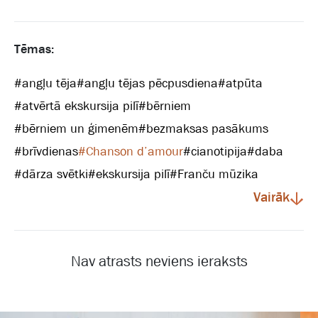
Tēmas:
#
angļu tēja
#
angļu tējas pēcpusdiena
#
atpūta
#
atvērtā ekskursija pilī
#
bērniem
#
bērniem un ģimenēm
#
bezmaksas pasākums
#
brīvdienas
#
Chanson d’amour
#
cianotipija
#
daba
#
dārza svētki
#
ekskursija pilī
#
Franču mūzika
Vairāk
Nav atrasts neviens ieraksts