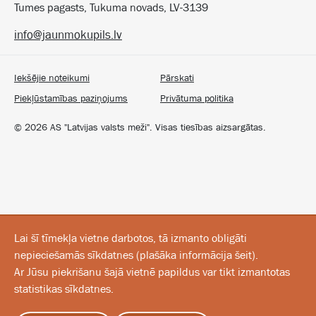
Tumes pagasts, Tukuma novads, LV-3139
info@jaunmokupils.lv
Iekšējie noteikumi
Pārskati
Piekļūstamības paziņojums
Privātuma politika
©
2026
AS "Latvijas valsts meži". Visas tiesības aizsargātas.
Lai šī tīmekļa vietne darbotos, tā izmanto obligāti
nepieciešamās sīkdatnes
(
plašāka informācija šeit
).
Ar Jūsu piekrišanu šajā vietnē papildus var tikt izmantotas
statistikas sīkdatnes.