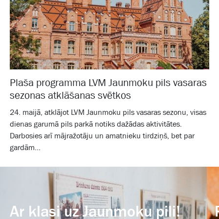
Plaša programma LVM Jaunmoku pils vasaras
sezonas atklāšanas svētkos
24. maijā, atklājot LVM Jaunmoku pils vasaras sezonu, visas
dienas garumā pils parkā notiks dažādas aktivitātes.
Darbosies arī mājražotāju un amatnieku tirdziņš, bet par
gardām...
Ar klasi uz Jaunmoku pili!