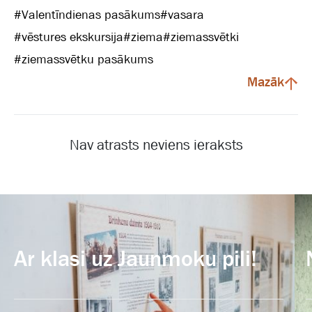
#
Valentīndienas pasākums
#
vasara
#
vēstures ekskursija
#
ziema
#
ziemassvētki
#
ziemassvētku pasākums
Mazāk
Nav atrasts neviens ieraksts
Ar klasi uz Jaunmoku pili!