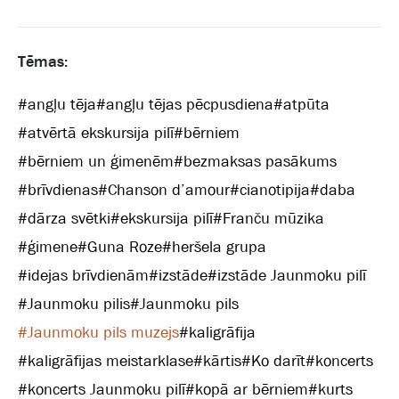
Tēmas:
#
angļu tēja
#
angļu tējas pēcpusdiena
#
atpūta
#
atvērtā ekskursija pilī
#
bērniem
#
bērniem un ģimenēm
#
bezmaksas pasākums
#
brīvdienas
#
Chanson d’amour
#
cianotipija
#
daba
#
dārza svētki
#
ekskursija pilī
#
Franču mūzika
#
ģimene
#
Guna Roze
#
heršela grupa
#
idejas brīvdienām
#
izstāde
#
izstāde Jaunmoku pilī
#
Jaunmoku pilis
#
Jaunmoku pils
#
Jaunmoku pils muzejs
#
kaligrāfija
#
kaligrāfijas meistarklase
#
kārtis
#
Ko darīt
#
koncerts
#
koncerts Jaunmoku pilī
#
kopā ar bērniem
#
kurts