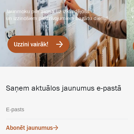
D
Jaunmoku pils aicina uz izklaidējošu
v
un izzinošiem piedzīvojumiem bagātu dienu!
–
Uzzini vairāk!
Saņem aktuālos jaunumus e-pastā
Abonēt jaunumus