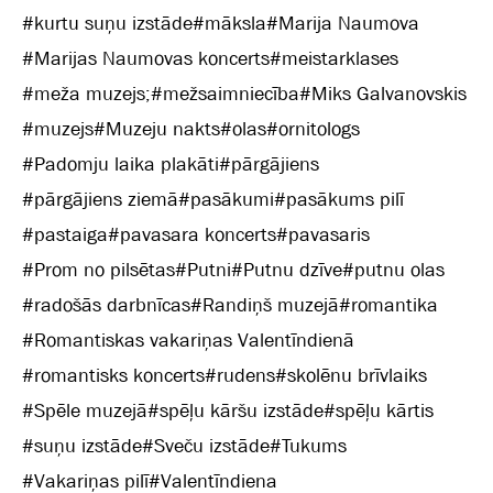
#
kurtu suņu izstāde
#
māksla
#
Marija Naumova
#
Marijas Naumovas koncerts
#
meistarklases
#
meža muzejs;
#
mežsaimniecība
#
Miks Galvanovskis
#
muzejs
#
Muzeju nakts
#
olas
#
ornitologs
#
Padomju laika plakāti
#
pārgājiens
#
pārgājiens ziemā
#
pasākumi
#
pasākums pilī
#
pastaiga
#
pavasara koncerts
#
pavasaris
#
Prom no pilsētas
#
Putni
#
Putnu dzīve
#
putnu olas
#
radošās darbnīcas
#
Randiņš muzejā
#
romantika
#
Romantiskas vakariņas Valentīndienā
#
romantisks koncerts
#
rudens
#
skolēnu brīvlaiks
#
Spēle muzejā
#
spēļu kāršu izstāde
#
spēļu kārtis
#
suņu izstāde
#
Sveču izstāde
#
Tukums
#
Vakariņas pilī
#
Valentīndiena