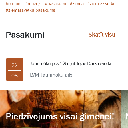
bērniem
#muzejs
#pasākumi
#ziema
#ziemassvētki
#ziemassvētku pasākums
Pasākumi
Skatīt visu
Jaunmoku pils 125. jubilejas Dārza svētki
22
LVM Jaunmoku pils
08
Piedzīvojums visai ģimenei!