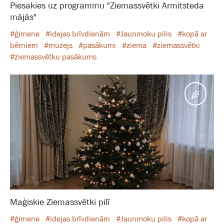
Piesakies uz programmu "Ziemassvētki Armitsteda
mājās"
#ģimene
#idejas brīvdienām
#Jaunmoku pilis
#kopā ar
bērniem
#muzejs
#pasākumi
#ziema
#ziemassvētki
#ziemassvētku pasākums
Pasā
Maģiskie Ziemassvētki pilī
#ģimene
#idejas brīvdienām
#Jaunmoku pilis
#kopā ar