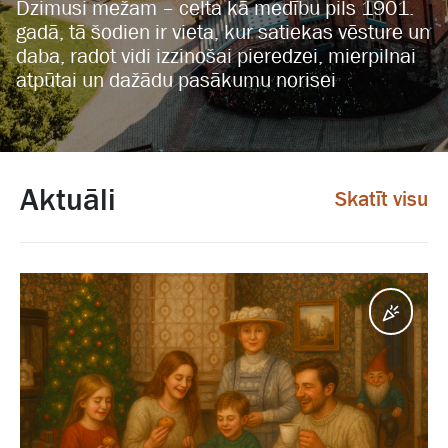
Dzimusi mežam – celta kā medību pils 1901.
gadā, tā šodien ir vieta, kur satiekas vēsture un
daba, radot vidi izzinošai pieredzei, mierpilnai
atpūtai un dažādu pasākumu norisei
Aktuāli
Skatīt visu
Pasā