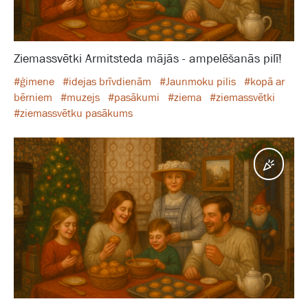
Ziemassvētki Armitsteda mājās - ampelēšanās pilī!
#ģimene
#idejas brīvdienām
#Jaunmoku pilis
#kopā ar
bērniem
#muzejs
#pasākumi
#ziema
#ziemassvētki
#ziemassvētku pasākums
Pasā