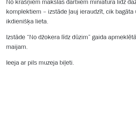
No krāšņiem mākslas darbiem miniatūrā līdz daž
komplektiem – izstāde ļauj ieraudzīt, cik bagāta
ikdienišķa lieta.
Izstāde “No džokera līdz dūzim” gaida apmeklētā
maijam.
Ieeja ar pils muzeja biļeti.