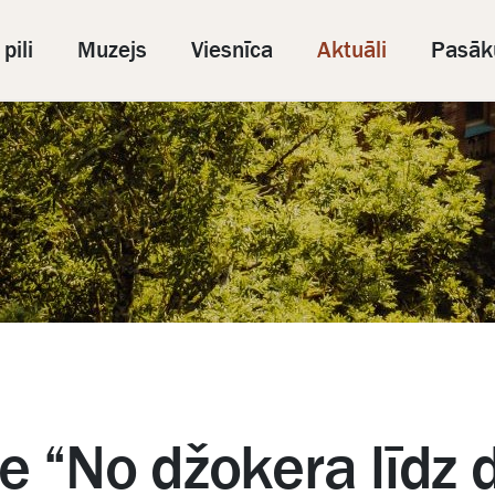
pili
Muzejs
Viesnīca
Aktuāli
Pasāk
e “No džokera līdz 