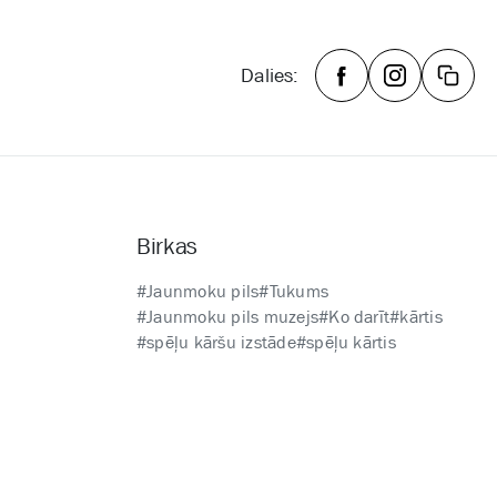
Dalies:
Birkas
#Jaunmoku pils
#Tukums
#Jaunmoku pils muzejs
#Ko darīt
#kārtis
#spēļu kāršu izstāde
#spēļu kārtis