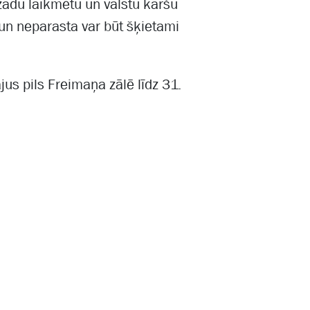
ādu laikmetu un valstu kāršu
 un neparasta var būt šķietami
jus pils
Freimaņa zālē līdz 31.