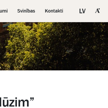
LV
umi
Svinības
Kontakti
dūzim”