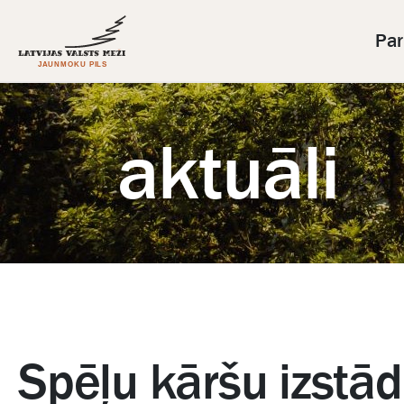
Par 
aktuāli
Spēļu kāršu izstād