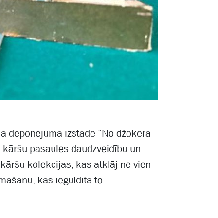
eja deponējuma izstāde “No džokera
ēļu kāršu pasaules daudzveidību un
āršu kolekcijas, kas atklāj ne vien
omāšanu, kas ieguldīta to