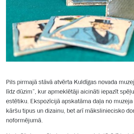
Pils pirmajā stāvā atvērta Kuldīgas novada muz
līdz dūzim”, kur apmeklētāji aicināti iepazīt sp
estētiku. Ekspozīcijā apskatāma daļa no muzeja k
kāršu tipus un dizainu, bet arī māksliniecisko d
noformējumā.