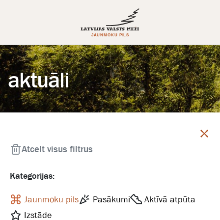
aktuāli
Aizvērt
Atcelt visus filtrus
Kategorijas:
Jaunmoku pils
Pasākumi
Aktīvā atpūta
Izstāde