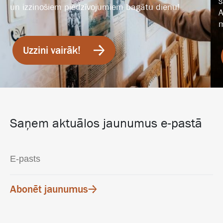
s
un izzinošiem piedzīvojumiem bagātu dienu!
A
m
Uzzini vairāk!
Saņem aktuālos jaunumus e-pastā
Abonēt jaunumus