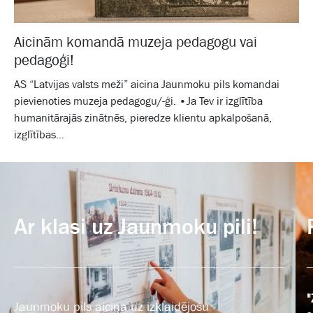
Aicinām komandā muzeja pedagogu vai
pedagoģi!
AS “Latvijas valsts meži” aicina Jaunmoku pils komandai
pievienoties muzeja pedagogu/-ģi. •Ja Tev ir izglītība
humanitārajās zinātnēs, pieredze klientu apkalpošanā,
izglītības...
Ar klasi uz Jaunmoku pili!
"
Jaunmoku pils aicina uz izklaidējošu