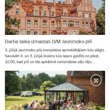
Darba laika izmaiņas LVM Jaunmoku pilī
3. jūlijā Jaunmoku pils komplekss apmeklētājiem būs slēgts.
Savukārt 4. un 5. jūlijā ikviens būs laipni gaidīts no plkst.
10.00, kad pilī un tās apkārtnē norisināsies zāļu tēju...
Jaunm