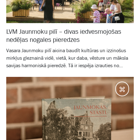
LVM Jaunmoku pilī – divas iedvesmojošas
nedēļas nogales pieredzes
Vasara Jaunmoku pilī aicina baudīt kultūras un izzinošus
mirkļus gleznainā vidē, vietā, kur daba, vēsture un māksla
savijas harmoniskā pieredzē. Tā ir iespēja izrauties no...
Jaunm