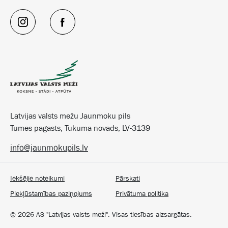
Latvijas valsts mežu Jaunmoku pils
Tumes pagasts, Tukuma novads, LV-3139
info@jaunmokupils.lv
Iekšējie noteikumi
Pārskati
Piekļūstamības paziņojums
Privātuma politika
©
2026
AS "Latvijas valsts meži". Visas tiesības aizsargātas.