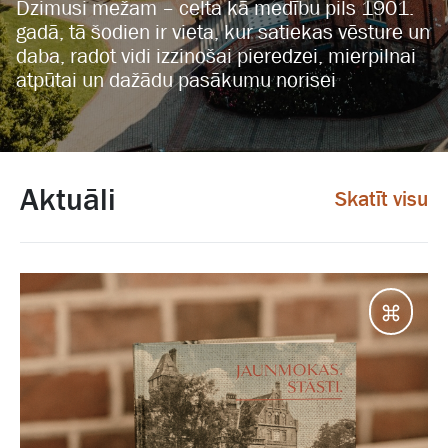
Dzimusi mežam – celta kā medību pils 1901.
gadā, tā šodien ir vieta, kur satiekas vēsture un
daba, radot vidi izzinošai pieredzei, mierpilnai
atpūtai un dažādu pasākumu norisei
Aktuāli
Skatīt visu
Jaunm