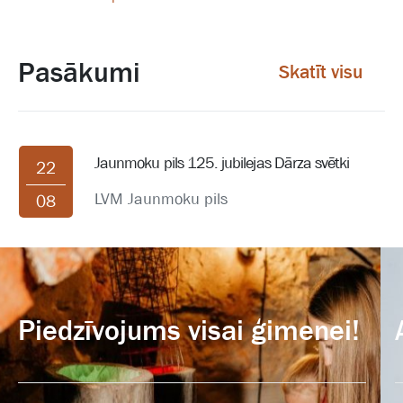
Pasākumi
Skatīt visu
Jaunmoku pils 125. jubilejas Dārza svētki
22
LVM Jaunmoku pils
08
Piedzīvojums visai ģimenei!