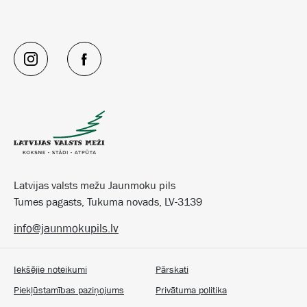
Latvijas valsts mežu Jaunmoku pils
Tumes pagasts, Tukuma novads, LV-3139
info@jaunmokupils.lv
Iekšējie noteikumi
Pārskati
Piekļūstamības paziņojums
Privātuma politika