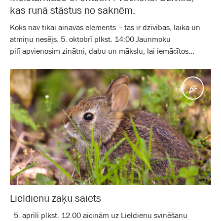
kas runā stāstus no saknēm.
Koks nav tikai ainavas elements – tas ir dzīvības, laika un
atmiņu nesējs. 5. oktobrī plkst. 14:00 Jaunmoku
pilī apvienosim zinātni, dabu un mākslu, lai iemācītos...
Pasā
Lieldienu zaķu saiets
5. aprīlī plkst. 12.00 aicinām uz Lieldienu svinēšanu