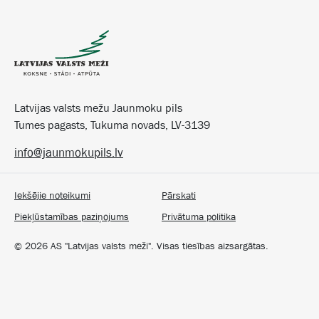
Latvijas valsts mežu Jaunmoku pils
Tumes pagasts, Tukuma novads, LV-3139
info@jaunmokupils.lv
Iekšējie noteikumi
Pārskati
Piekļūstamības paziņojums
Privātuma politika
©
2026
AS "Latvijas valsts meži". Visas tiesības aizsargātas.