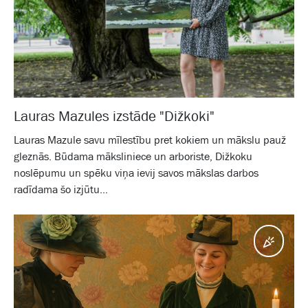
Lauras Mazules izstāde "Dižkoki"
Lauras Mazule savu mīlestību pret kokiem un mākslu pauž
gleznās. Būdama māksliniece un arboriste, Dižkoku
noslēpumu un spēku viņa ievij savos mākslas darbos
radīdama šo izjūtu...
Pasā