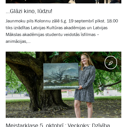
...Glāzi kino, lūdzu!
Jaunmoku pils Kolonnu zālē š.g. 19 septembrī plkst. 18.00
tiks izrādītas Latvijas Kultūras akadēmijas un Latvijas
Mākslas akadēmijas studentu veidotās īsfilmas –
animācijas,...
Pasā
Meistarklase 5. oktobrī : Veckoks: Dzīvība,