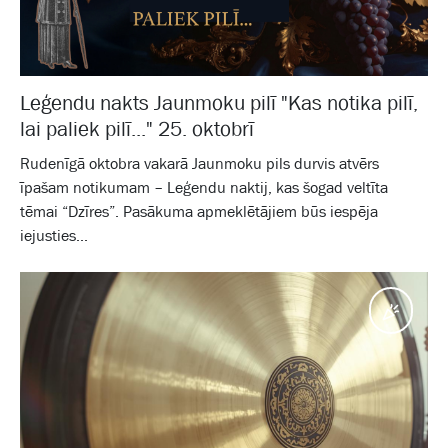
Leģendu nakts Jaunmoku pilī "Kas notika pilī,
lai paliek pilī..." 25. oktobrī
Rudenīgā oktobra vakarā Jaunmoku pils durvis atvērs
īpašam notikumam – Leģendu naktij, kas šogad veltīta
tēmai “Dzīres”. Pasākuma apmeklētājiem būs iespēja
iejusties...
Pasā