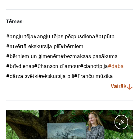
Tēmas:
#
angļu tēja
#
angļu tējas pēcpusdiena
#
atpūta
#
atvērtā ekskursija pilī
#
bērniem
#
bērniem un ģimenēm
#
bezmaksas pasākums
#
brīvdienas
#
Chanson d’amour
#
cianotipija
#
daba
#
dārza svētki
#
ekskursija pilī
#
Franču mūzika
Vairāk
Pasā