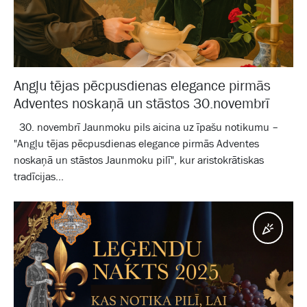
Angļu tējas pēcpusdienas elegance pirmās
Adventes noskaņā un stāstos 30.novembrī
30. novembrī Jaunmoku pils aicina uz īpašu notikumu –
"Angļu tējas pēcpusdienas elegance pirmās Adventes
noskaņā un stāstos Jaunmoku pilī", kur aristokrātiskas
tradīcijas...
Pasā