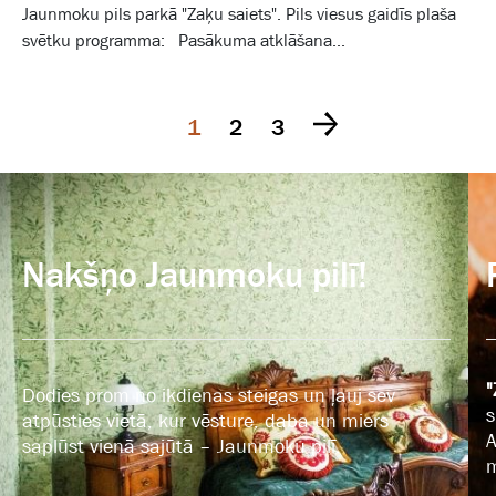
Jaunmoku pils parkā "Zaķu saiets". Pils viesus gaidīs plaša
svētku programma: Pasākuma atklāšana...
1
2
3
Nakšņo Jaunmoku pilī!
"
Dodies prom no ikdienas steigas un ļauj sev
s
atpūsties vietā, kur vēsture, daba un miers
A
saplūst vienā sajūtā – Jaunmoku pilī.
m