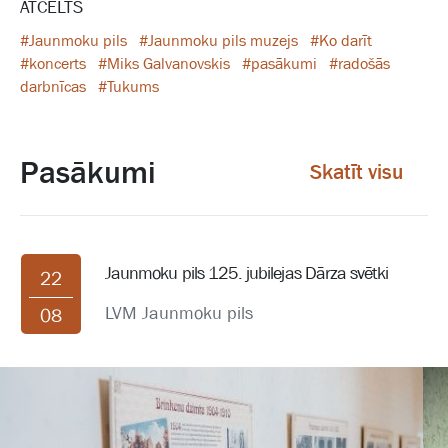
ATCELTS
#Jaunmoku pils
#Jaunmoku pils muzejs
#Ko darīt
#koncerts
#Miks Galvanovskis
#pasākumi
#radošās
darbnīcas
#Tukums
Pasākumi
Skatīt visu
Jaunmoku pils 125. jubilejas Dārza svētki
22
LVM Jaunmoku pils
08