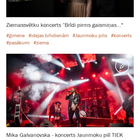
Ziemassvētku koncerts “Brīdi pirms gaismiņas..."
#ģimene
#idejas brīvdienām
#Jaunmoku pilis
#koncerts
#pasākumi
#ziema
Pasā
Mika Galvanovska - koncerts Jaunmoku pilī TIEK