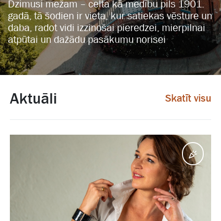
Dzimusi mežam – celta kā medību pils 1901.
gadā, tā šodien ir vieta, kur satiekas vēsture un
daba, radot vidi izzinošai pieredzei, mierpilnai
atpūtai un dažādu pasākumu norisei
Aktuāli
Skatīt visu
Pasā